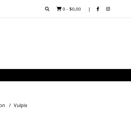
0
-
$0,00
on
Vulpix