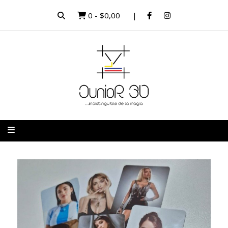
0
-
$0,00