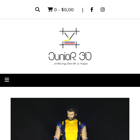
0
-
$0,00