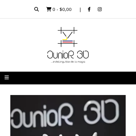
0
-
$0,00