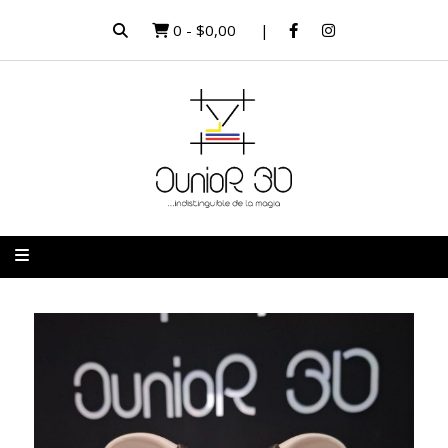
0
-
$0,00